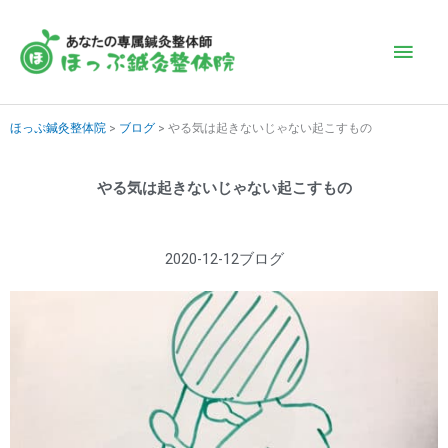
内
メ
容
を
イ
ス
キ
ン
ほっぷ鍼灸整体院
>
ブログ
>
やる気は起きないじゃない起こすもの
ッ
プ
メ
やる気は起きないじゃない起こすもの
ニ
2020-12-12
ブログ
ュ
ー