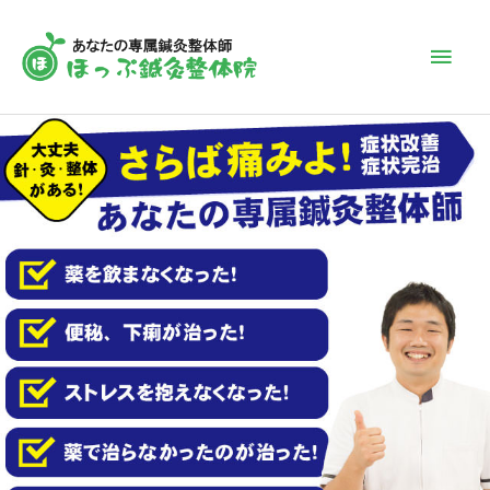
内
メ
容
を
イ
ス
キ
ン
ッ
プ
メ
ニ
ュ
ー