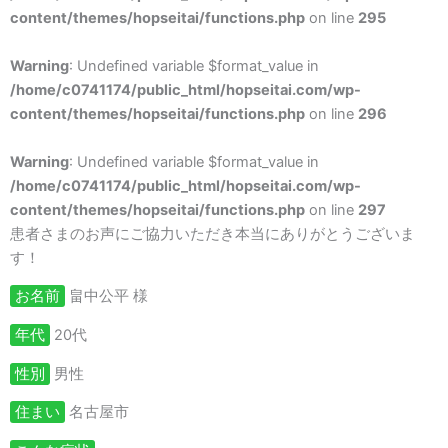
content/themes/hopseitai/functions.php
on line
295
Warning
: Undefined variable $format_value in
/home/c0741174/public_html/hopseitai.com/wp-
content/themes/hopseitai/functions.php
on line
296
Warning
: Undefined variable $format_value in
/home/c0741174/public_html/hopseitai.com/wp-
content/themes/hopseitai/functions.php
on line
297
患者さまのお声にご協力いただき本当にありがとうございま
す！
お名前
畠中公平 様
年代
20代
性別
男性
住まい
名古屋市