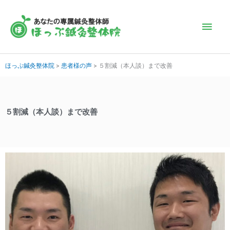
内
メ
容
を
イ
ス
キ
ン
ほっぷ鍼灸整体院
>
患者様の声
>
５割減（本人談）まで改善
ッ
プ
メ
ニ
５割減（本人談）まで改善
ュ
ー