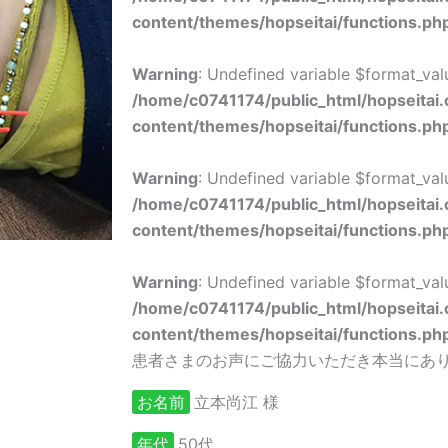
content/themes/hopseitai/functions.ph
Warning
: Undefined variable $format_val
/home/c0741174/public_html/hopseitai
content/themes/hopseitai/functions.ph
Warning
: Undefined variable $format_val
/home/c0741174/public_html/hopseitai
content/themes/hopseitai/functions.ph
Warning
: Undefined variable $format_val
/home/c0741174/public_html/hopseitai
content/themes/hopseitai/functions.ph
患者さまのお声にご協力いただき本当にあ
お名前
立本尚江 様
年代
50代