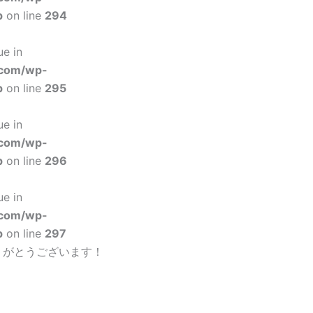
p
on line
294
ue in
.com/wp-
p
on line
295
ue in
.com/wp-
p
on line
296
ue in
.com/wp-
p
on line
297
りがとうございます！