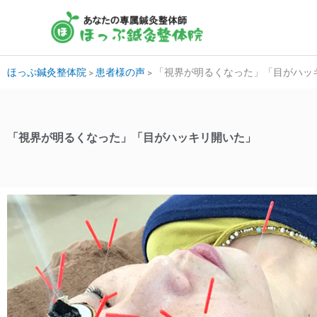
内
容
を
ス
ほっぷ鍼灸整体院
>
患者様の声
>
「視界が明るくなった」「目がハッ
キ
ッ
プ
「視界が明るくなった」「目がハッキリ開いた」