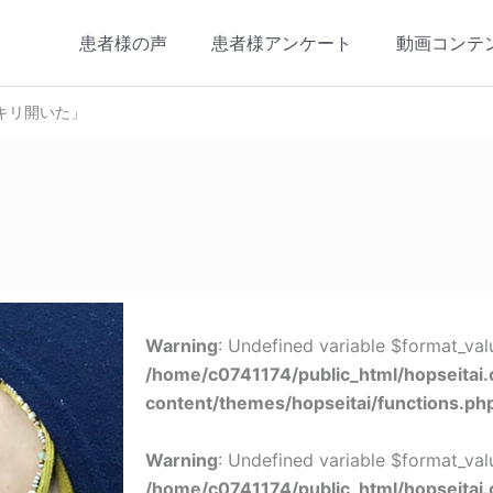
患者様の声
患者様アンケート
動画コンテ
キリ開いた」
Warning
: Undefined variable $format_val
/home/c0741174/public_html/hopseitai
content/themes/hopseitai/functions.ph
Warning
: Undefined variable $format_val
/home/c0741174/public_html/hopseitai