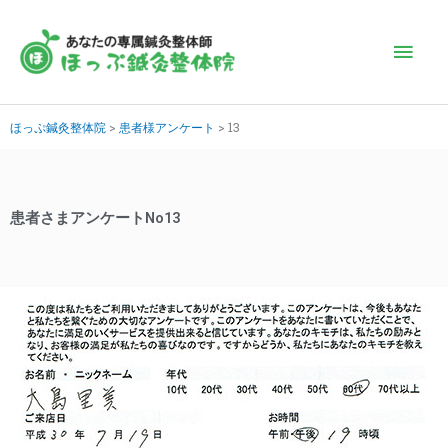
内
メ
容
を
イ
ス
キ
ン
ほっぷ鍼灸整体院
>
患者様アンケート
>
13
ッ
プ
メ
ニ
患者さまアンケートNo13
ュ
ー