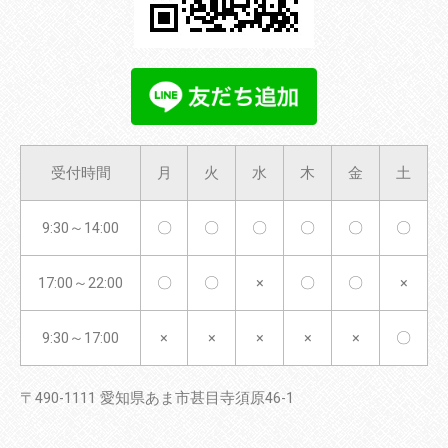
受付時間
月
火
水
木
金
土
9:30～14:00
〇
〇
〇
〇
〇
〇
17:00～22:00
〇
〇
×
〇
〇
×
9:30～17:00
×
×
×
×
×
〇
〒490-1111 愛知県あま市甚目寺須原46-1