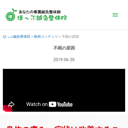
内
メ
容
を
イ
ス
キ
ン
ほっぷ鍼灸整体院
>
動画コンテンツ
>
不眠の原因
ッ
プ
不眠の原因
メ
2019-06-20
ニ
ュ
ー