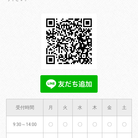
受付時間
月
火
水
木
金
土
9:30～14:00
〇
〇
〇
〇
〇
〇