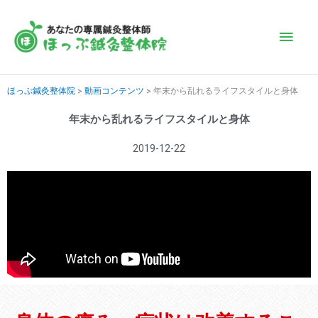
内
メ
容
を
イ
ス
キ
ン
ほっぷ鍼灸整体院
>
動画コンテンツ
>
年末から乱れるライフスタイルと身体
ッ
プ
年末から乱れるライフスタイルと身体
メ
2019-12-22
ニ
ュ
ー